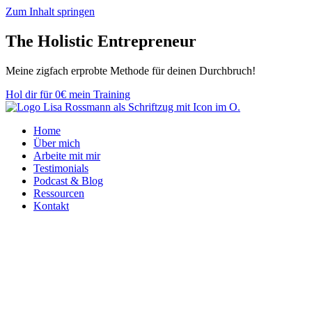
Zum Inhalt springen
The Holistic
Entrepreneur
Meine zig­fach er­­prob­­te Methode für deinen Durch­bruch!
Hol dir für 0€ mein Training
Home
Über mich
Arbeite mit mir
Testimonials
Podcast & Blog
Ressourcen
Kontakt