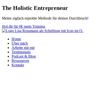
Zum
The Holistic
Entrepreneur
Inhalt
springen
Meine zig­fach er­­prob­­te Methode für deinen Durch­bruch!
Hol dir für 0€ mein Training
Home
Über mich
Arbeite mit mir
Testimonials
Podcast & Blog
Ressourcen
Kontakt