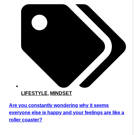
LIFESTYLE
,
MINDSET
Are you constantly wondering why it seems
everyone else is happy and your feelings are like a
roller coaster?