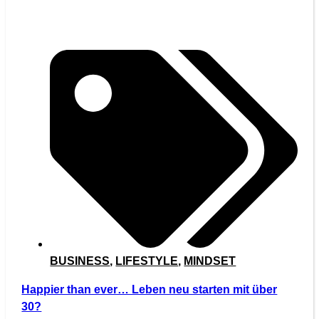
BUSINESS
,
LIFESTYLE
,
MINDSET
Happier than ever… Leben neu starten mit über
30?